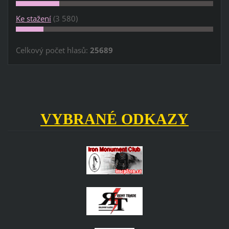
Ke stažení
(3 580)
Celkový počet hlasů:
25689
VYBRANÉ ODKAZY