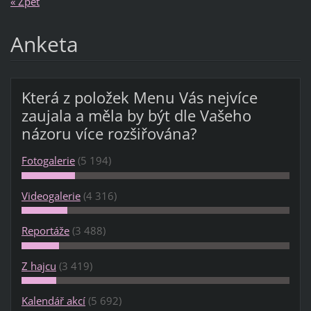
« Zpět
Anketa
Která z položek Menu Vás nejvíce
zaujala a měla by být dle Vašeho
názoru více rozšiřována?
Fotogalerie
(5 194)
Videogalerie
(4 316)
Reportáže
(3 488)
Z hajcu
(3 419)
Kalendář akcí
(5 692)