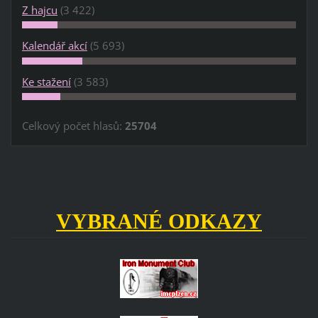
Z hajcu
(3 422)
Kalendář akcí
(5 693)
Ke stažení
(3 583)
Celkový počet hlasů:
25704
VYBRANÉ ODKAZY