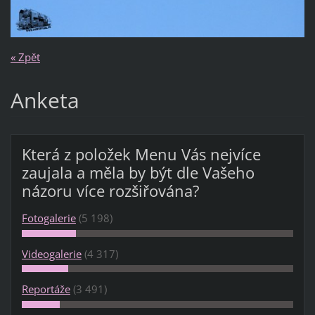
« Zpět
Anketa
Která z položek Menu Vás nejvíce
zaujala a měla by být dle Vašeho
názoru více rozšiřována?
Fotogalerie
(5 198)
Videogalerie
(4 317)
Reportáže
(3 491)