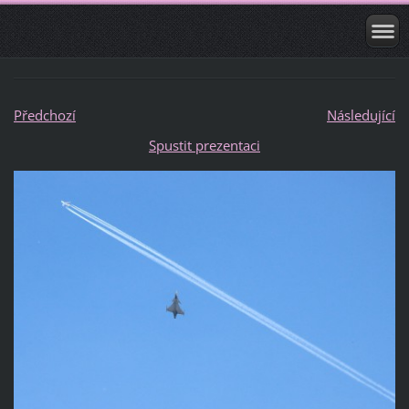
Předchozí
Následující
Spustit prezentaci