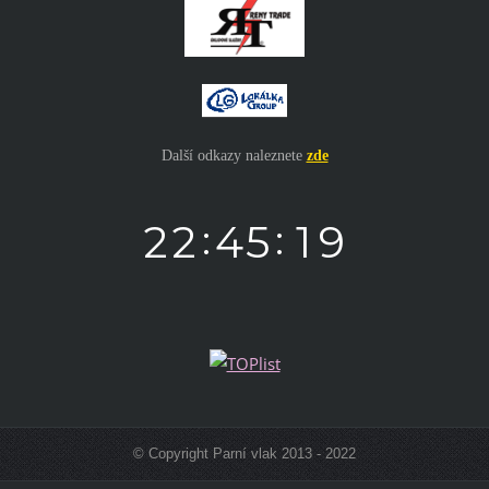
Další odkazy naleznete
zde
© Copyright Parní vlak 2013 - 2022