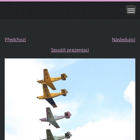
Předchozí
Následující
Spustit prezentaci