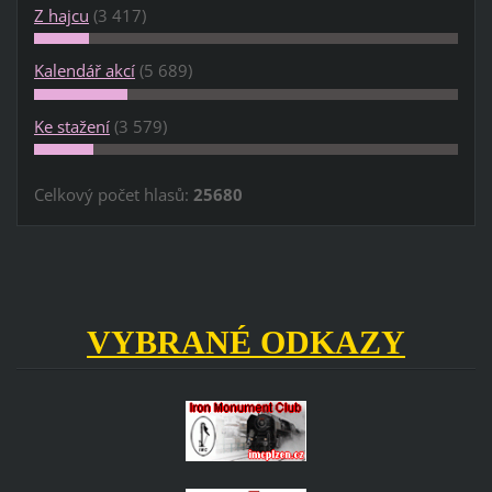
Z hajcu
(3 417)
Kalendář akcí
(5 689)
Ke stažení
(3 579)
Celkový počet hlasů:
25680
VYBRANÉ ODKAZY