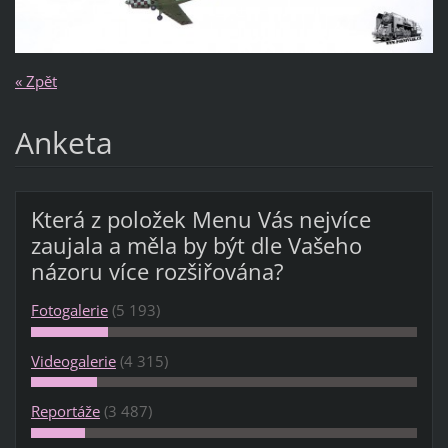
« Zpět
Anketa
Která z položek Menu Vás nejvíce
zaujala a měla by být dle Vašeho
názoru více rozšiřována?
Fotogalerie
(5 193)
Videogalerie
(4 315)
Reportáže
(3 487)