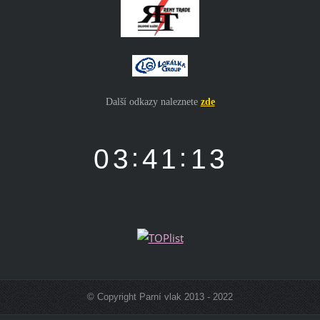
Další odkazy naleznete
zde
© Copyright Parní vlak 2013 - 2022