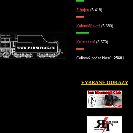
Z hajcu
(3 418)
Kalendář akcí
(5 689)
Ke stažení
(3 579)
Celkový počet hlasů:
25681
VYBRANÉ ODKAZY