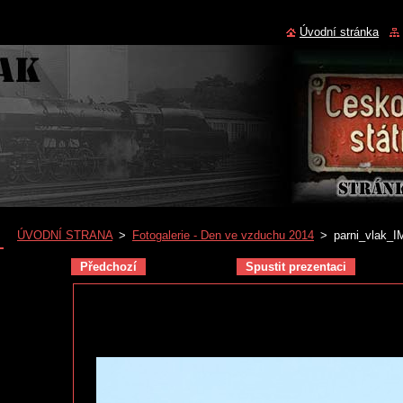
Úvodní stránka
ÚVODNÍ STRANA
>
Fotogalerie - Den ve vzduchu 2014
>
parni_vlak_I
Předchozí
Spustit prezentaci