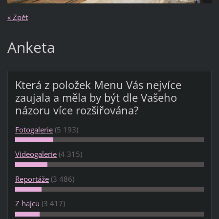
« Zpět
Anketa
Která z položek Menu Vás nejvíce
zaujala a měla by být dle Vašeho
názoru více rozšiřována?
Fotogalerie
(5 193)
Videogalerie
(4 315)
Reportáže
(3 486)
Z hajcu
(3 417)