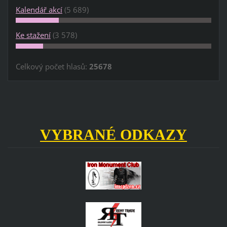
Kalendář akcí
(5 689)
Ke stažení
(3 578)
Celkový počet hlasů:
25678
VYBRANÉ ODKAZY