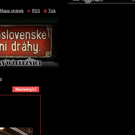
Mapa stránek
RSS
Tisk
g
Následující