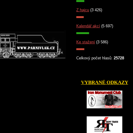
Z hajcu
(3 426)
Kalendář akcí
(5 697)
Ke stažení
(3 586)
Celkový počet hlasů:
25728
VYBRANÉ ODKAZY