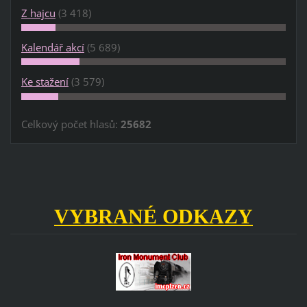
Z hajcu
(3 418)
Kalendář akcí
(5 689)
Ke stažení
(3 579)
Celkový počet hlasů:
25682
VYBRANÉ ODKAZY