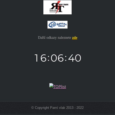
Další odkazy naleznete
zde
© Copyright Parní vlak 2013 - 2022