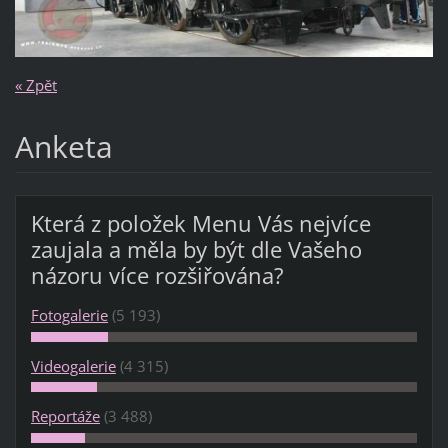
« Zpět
Anketa
Která z položek Menu Vás nejvíce
zaujala a měla by být dle Vašeho
názoru více rozšiřována?
Fotogalerie
(5 193)
Videogalerie
(4 315)
Reportáže
(3 488)