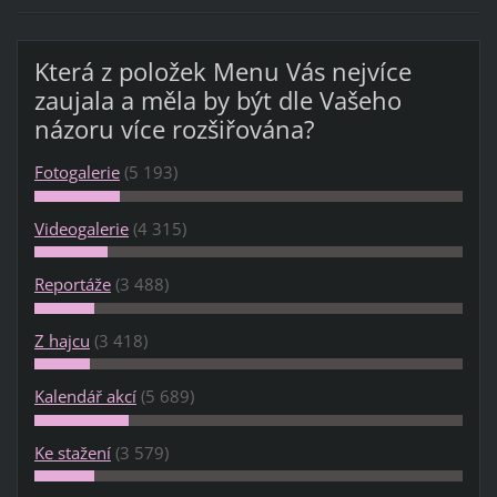
Která z položek Menu Vás nejvíce
zaujala a měla by být dle Vašeho
názoru více rozšiřována?
Fotogalerie
(5 193)
Videogalerie
(4 315)
Reportáže
(3 488)
Z hajcu
(3 418)
Kalendář akcí
(5 689)
Ke stažení
(3 579)