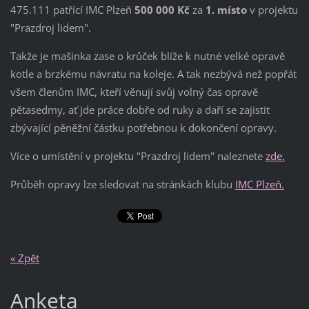
475.111 patřící IMC Plzeň
500 000 Kč
za
1. místo
v projektu
"Prazdroj lidem".
Takže je mašinka zase o krůček blíže k nutné velké opravě
kotle a brzkému návratu na koleje. A tak nezbývá než popřát
všem členům IMC, kteří věnují svůj volný čas opravě
pětasedmy, ať jde práce dobře od ruky a daří se zajistit
zbývající pěněžní částku potřebnou k dokončení opravy.
Více o umístění v projektu "Prazdroj lidem" naleznete
zde.
Průběh opravy lze sledovat na stránkách klubu
IMC Plzeň.
« Zpět
Anketa