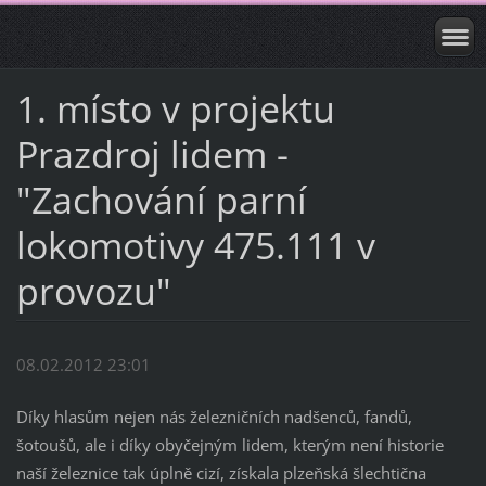
1. místo v projektu
Prazdroj lidem -
"Zachování parní
lokomotivy 475.111 v
provozu"
08.02.2012 23:01
Díky hlasům nejen nás železničních nadšenců, fandů,
šotoušů, ale i díky obyčejným lidem, kterým není historie
naší železnice tak úplně cizí, získala plzeňská šlechtična