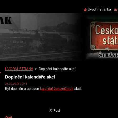
Úvodní stránka
ÚVODNÍ STRANA
>
Doplnění kalendáře akcí
Doplnění kalendáře akcí
23.10.2013 10:41
Byl doplněn a upraven
kalendář železničních
akcí.
Zpět