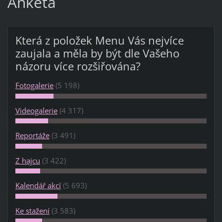
Anketa
Která z položek Menu Vás nejvíce
zaujala a měla by být dle Vašeho
názoru více rozšiřována?
Fotogalerie
(5 198)
Videogalerie
(4 317)
Reportáže
(3 491)
Z hajcu
(3 422)
Kalendář akcí
(5 693)
Ke stažení
(3 583)