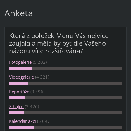
Anketa
Která z položek Menu Vás nejvíce
zaujala a měla by být dle Vašeho
názoru více rozšiřována?
Fotogalerie
(5 202)
Videogalerie
(4 321)
Reportáže
(3 496)
Z hajcu
(3 426)
Kalendář akcí
(5 697)