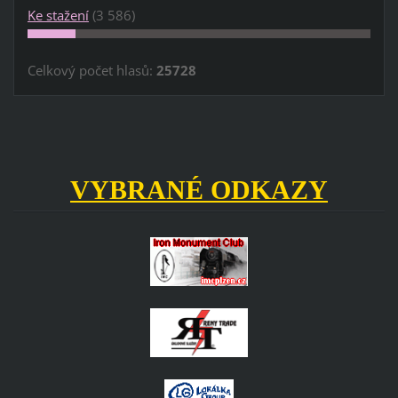
Ke stažení
(3 586)
Celkový počet hlasů:
25728
VYBRANÉ ODKAZY