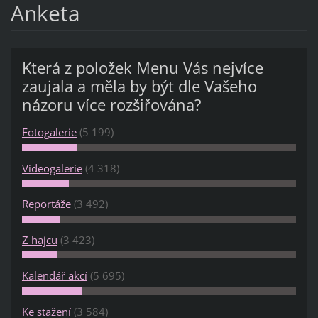
Anketa
Která z položek Menu Vás nejvíce
zaujala a měla by být dle Vašeho
názoru více rozšiřována?
Fotogalerie
(5 199)
Videogalerie
(4 318)
Reportáže
(3 492)
Z hajcu
(3 423)
Kalendář akcí
(5 695)
Ke stažení
(3 584)