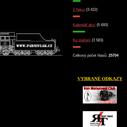
Z hajcu
(3 422)
Kalendář akcí
(5 693)
Ke stažení
(3 583)
Celkový počet hlasů:
25704
VYBRANÉ ODKAZY