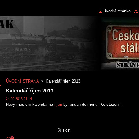
Úvodní stránka
ÚVODNÍ STRANA
>
Kalendář říjen 2013
Kalendář říjen 2013
24.09.2013 21:14
Nový měsíční kalendář na
říjen
byl přidán do menu
"Ke stažení".
Zpět