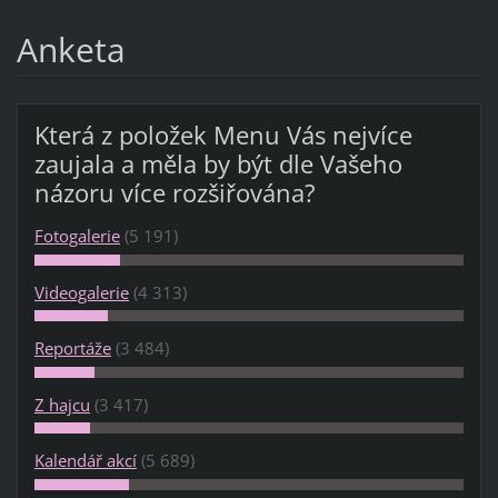
Anketa
Která z položek Menu Vás nejvíce
zaujala a měla by být dle Vašeho
názoru více rozšiřována?
Fotogalerie
(5 191)
Videogalerie
(4 313)
Reportáže
(3 484)
Z hajcu
(3 417)
Kalendář akcí
(5 689)