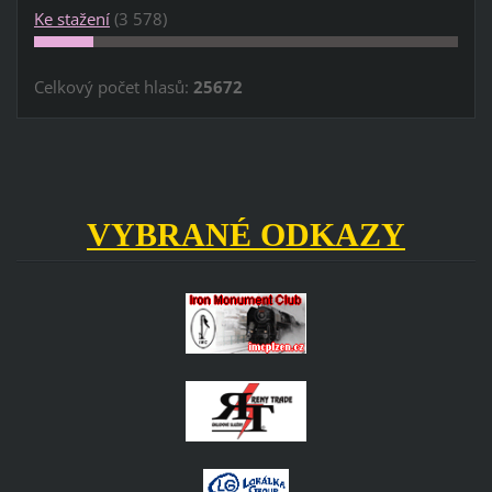
Ke stažení
(3 578)
Celkový počet hlasů:
25672
VYBRANÉ ODKAZY