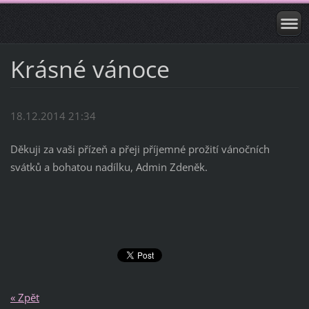
Krásné vánoce
18.12.2014 21:34
Děkuji za vaši přízeň a přeji příjemné prožití vánočních
svátků a bohatou nadílku, Admin Zdeněk.
« Zpět