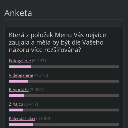
Anketa
Která z položek Menu Vás nejvíce
zaujala a měla by být dle Vašeho
názoru více rozšiřována?
Fotogalerie
(5 193)
Videogalerie
(4 315)
Reportáže
(3 487)
Z hajcu
(3 417)
Kalendář akcí
(5 689)