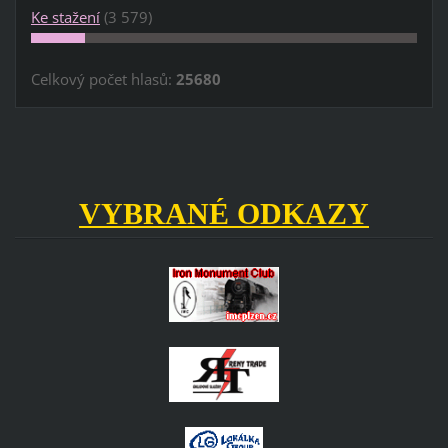
Ke stažení
(3 579)
Celkový počet hlasů:
25680
VYBRANÉ ODKAZY