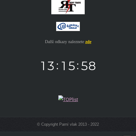
Další odkazy naleznete
zde
© Copyright Parní vlak 2013 - 2022