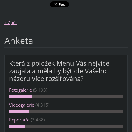
« Zpět
Anketa
Která z položek Menu Vás nejvíce
zaujala a měla by být dle Vašeho
názoru více rozšiřována?
Fotogalerie
(5 193)
Videogalerie
(4 315)
Reportáže
(3 488)