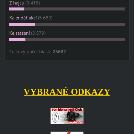
Z hajcu
(3 418)
Kalendář akcí
(5 689)
Ke stažení
(3 579)
Celkový počet hlasů:
25682
VYBRANÉ ODKAZY