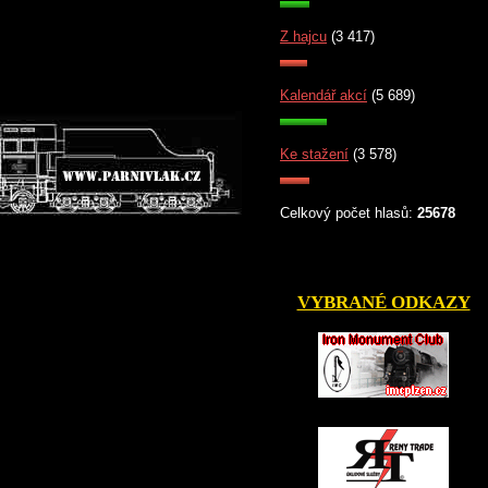
Z hajcu
(3 417)
Kalendář akcí
(5 689)
Ke stažení
(3 578)
Celkový počet hlasů:
25678
VYBRANÉ ODKAZY