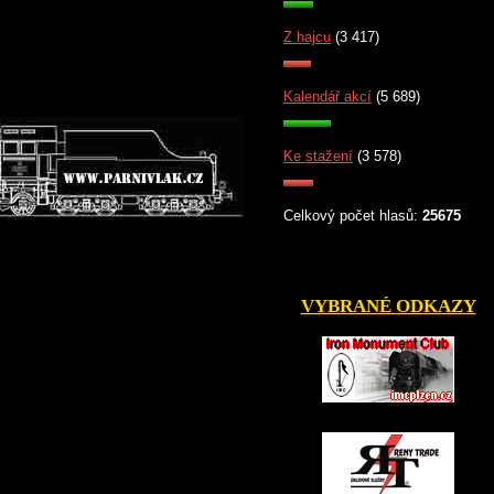
Z hajcu
(3 417)
Kalendář akcí
(5 689)
Ke stažení
(3 578)
Celkový počet hlasů:
25675
VYBRANÉ ODKAZY