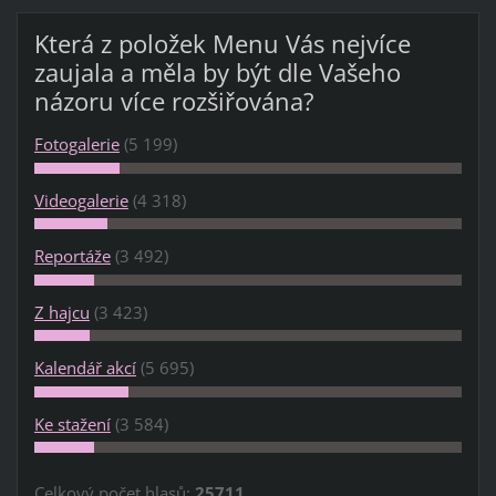
Která z položek Menu Vás nejvíce
zaujala a měla by být dle Vašeho
názoru více rozšiřována?
Fotogalerie
(5 199)
Videogalerie
(4 318)
Reportáže
(3 492)
Z hajcu
(3 423)
Kalendář akcí
(5 695)
Ke stažení
(3 584)
Celkový počet hlasů:
25711