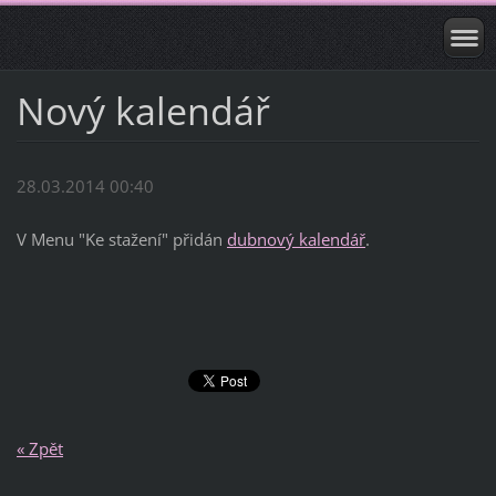
Nový kalendář
28.03.2014 00:40
V Menu "Ke stažení" přidán
dubnový kalendář
.
« Zpět