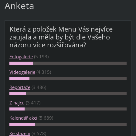
Anketa
Která z položek Menu Vás nejvíce
zaujala a měla by být dle Vašeho
názoru více rozšiřována?
Fotogalerie
(5 193)
Videogalerie
(4 315)
Reportáže
(3 486)
Z hajcu
(3 417)
Kalendář akcí
(5 689)
Ke stažení
(3 578)