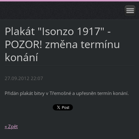
Plakát "Isonzo 1917" -
POZOR! změna termínu
konání
27.09.2012 22:07
Přidán plakát bitvy v Třemošné a upřesněn termín konání.
« Zpět