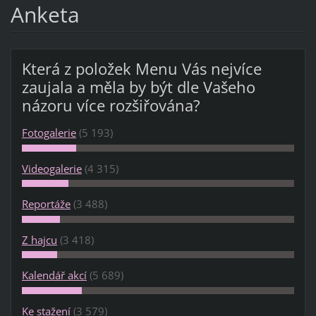
Anketa
Která z položek Menu Vás nejvíce
zaujala a měla by být dle Vašeho
názoru více rozšiřována?
Fotogalerie
(5 193)
Videogalerie
(4 315)
Reportáže
(3 488)
Z hajcu
(3 418)
Kalendář akcí
(5 689)
Ke stažení
(3 579)