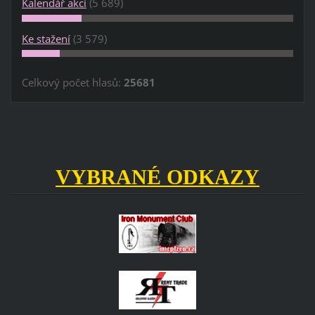
Kalendář akcí
(5 689)
Ke stažení
(3 579)
Celkový počet hlasů:
25681
VYBRANÉ ODKAZY