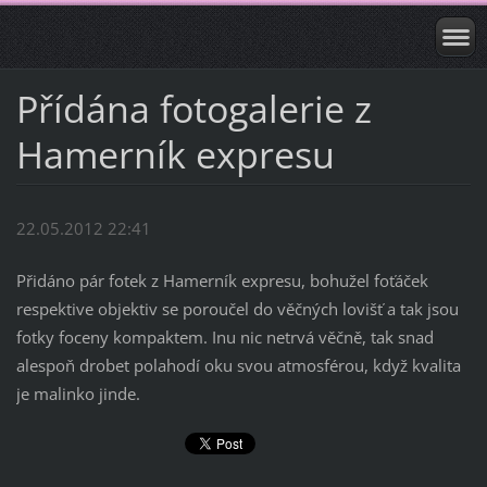
Přídána fotogalerie z
Hamerník expresu
22.05.2012 22:41
Přidáno pár fotek z Hamerník expresu, bohužel foťáček
respektive objektiv se poroučel do věčných lovišť a tak jsou
fotky foceny kompaktem. Inu nic netrvá věčně, tak snad
alespoň drobet polahodí oku svou atmosférou, když kvalita
je malinko jinde.