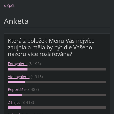
« Zpět
Anketa
Která z položek Menu Vás nejvíce
zaujala a měla by být dle Vašeho
názoru více rozšiřována?
Fotogalerie
(5 193)
Videogalerie
(4 315)
Reportáže
(3 487)
Z hajcu
(3 418)