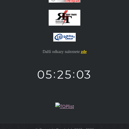
Další odkazy naleznete
zde