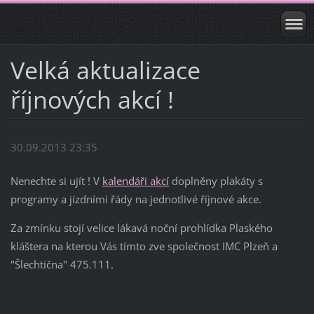
Velká aktualizace
říjnových akcí !
30.09.2013 23:35
Nenechte si ujít ! V
kalendáři akcí
doplněny plakáty s
programy a jízdními řády na jednotlivé říjnové akce.
Za zmínku stojí velice lákavá noční prohlídka Plaského
kláštera na kterou Vás tímto zve společnost IMC Plzeň a
"Šlechtična" 475.111.