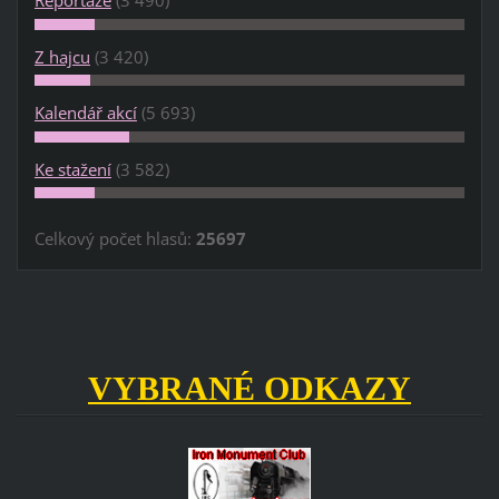
Reportáže
(3 490)
Z hajcu
(3 420)
Kalendář akcí
(5 693)
Ke stažení
(3 582)
Celkový počet hlasů:
25697
VYBRANÉ ODKAZY