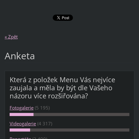
« Zpět
Anketa
Která z položek Menu Vás nejvíce
zaujala a měla by být dle Vašeho
názoru více rozšiřována?
Fotogalerie
(5 195)
Videogalerie
(4 317)