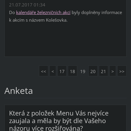
21.07.2017 01:34
Do
kalendáře železničních akcí
byly doplněny informace
k akcím s názvem Kolešovka.
<<
<
17
18
19
20
21
>
>>
Anketa
Která z položek Menu Vás nejvíce
zaujala a měla by být dle Vašeho
názoru více rozšiřována?