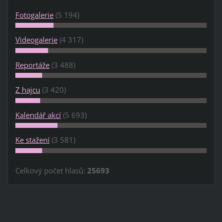
Fotogalerie
(5 194)
Videogalerie
(4 317)
Reportáže
(3 488)
Z hajcu
(3 420)
Kalendář akcí
(5 693)
Ke stažení
(3 581)
Celkový počet hlasů:
25693