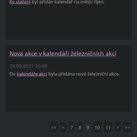
Ke stažení
byl přidán kalendář na měsíc říjen.
Nová akce v kalendáři železničních akcí
29.09.2021 20:00
Do
kalendáře akcí
byla přidána nové železniční akce.
<<
<
7
8
9
10
11
>
>>