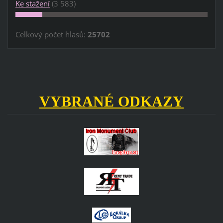
Ke stažení
(3 583)
Celkový počet hlasů:
25702
VYBRANÉ ODKAZY