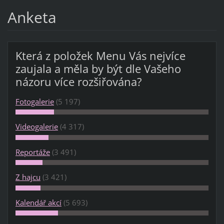
Anketa
Která z položek Menu Vás nejvíce
zaujala a měla by být dle Vašeho
názoru více rozšiřována?
Fotogalerie
(5 197)
Videogalerie
(4 317)
Reportáže
(3 491)
Z hajcu
(3 421)
Kalendář akcí
(5 693)