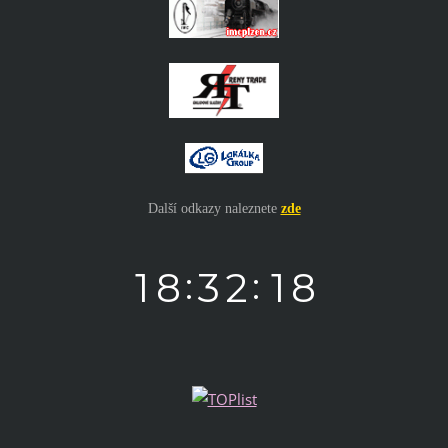
Další odkazy naleznete
zde