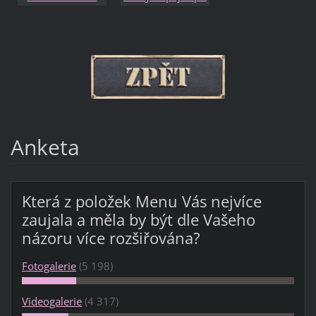
pravého bloku
provedené
parního válce a
opravě
šoupátkové
komory
Anketa
Která z položek Menu Vás nejvíce
zaujala a měla by být dle Vašeho
názoru více rozšiřována?
Fotogalerie
(5 198)
Videogalerie
(4 317)