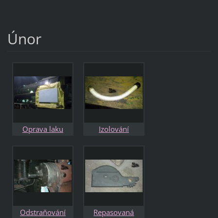
odtok páry
Únor
Oprava laku
Izolování
budky
repasovaného
potrubí
Odstraňování
Repasovaná