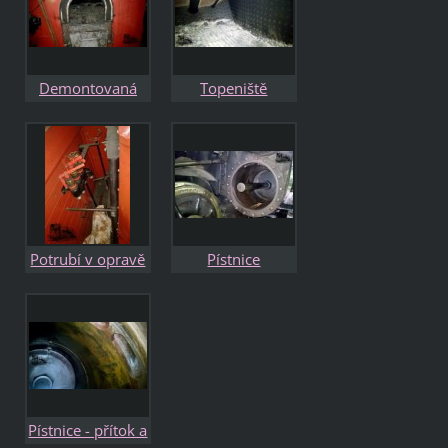
Demontovaná
Topeniště
dvířka topeniště
skříňového kotle
Potrubí v opravě
Pístnice
Pístnice - přítok a