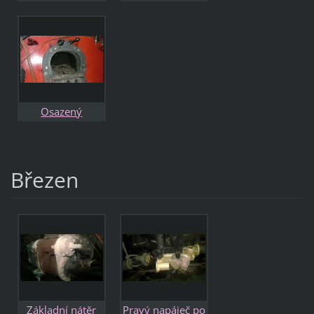
starého nátěru
dvířka topeniště
šoupátkové
komory
Osazený
repasovaný rám
dvířek topeniště
Březen
Základní nátěr
Pravý napáječ po