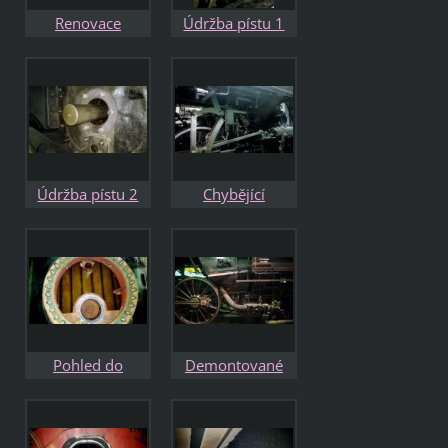
Renovace
Údržba pístu 1
restauračního
vozu
Údržba pístu 2
Chybějící
regulátor
Pohled do
Demontované
parojemu s
potrubí
regulátorem