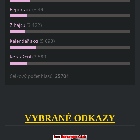
Reportáže
(3 491)
Z hajcu
(3 422)
Kalendář akcí
(5 693)
Ke stažení
(3 583)
Celkový počet hlasů:
25704
VYBRANÉ ODKAZY