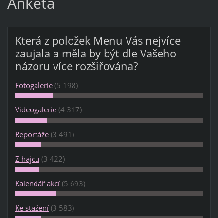
Anketa
Která z položek Menu Vás nejvíce
zaujala a měla by být dle Vašeho
názoru více rozšiřována?
Fotogalerie
(5 198)
Videogalerie
(4 317)
Reportáže
(3 491)
Z hajcu
(3 422)
Kalendář akcí
(5 693)
Ke stažení
(3 583)