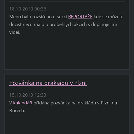
18.10.2013 00:36
Menu bylo rozšířeno o sekci
REPORTÁŽE
kde se můžete
dočíst něco málo o proběhlých akcích s doplňujícími
videi.
Pozvánka na drakiádu v Plzni
15.10.2013 12:33
V
kalendáři
přidána pozvánka na drakiádu v Plzni na
Borech.