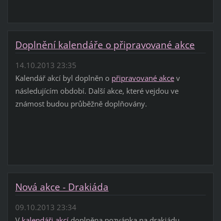
Doplnění kalendáře o připravované akce
14.10.2013 23:35
Kalendář akcí byl doplněn o
připravované akce
v
následujícím období. Další akce, které vejdou ve
známost budou průběžně doplňovány.
Nová akce - Drakiáda
09.10.2013 23:34
V
kalendáři akcí
doplněna pozvánka na drakiádu.