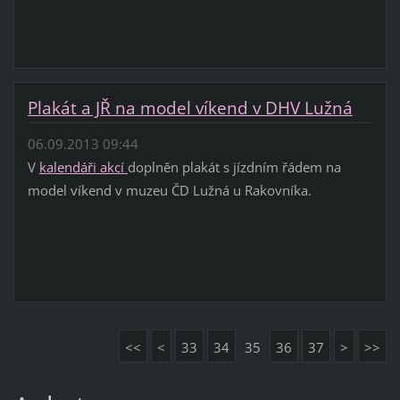
Plakát a JŘ na model víkend v DHV Lužná
06.09.2013 09:44
V
kalendáři akcí
doplněn plakát s jízdním řádem na
model víkend v muzeu ČD Lužná u Rakovníka.
<<
<
33
34
35
36
37
>
>>