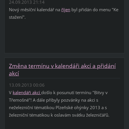
24.09.2013 21:14
Nový měsíční kalendář na
říjen
byl přidán do menu
"Ke
stažení".
Změna termínu v kalendáři akcí a přidání
akcí
13.09.2013 00:06
V
kalendáři akcí
došlo k posunutí termínu "Bitvy v
Třemošné"! A dále přibyly pozvánky na akci s
neželezniční tématikou Plzeňské ohýnky 2013 a s
železniční tématikou k oslavám svátku železničářů.